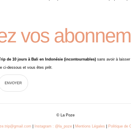
ez vos abonnem
rip de 10 jours à Bali en Indonésie (incontournables)
sans avoir à laisser 
re ci-dessous et vous êtes prêt.
© La Poze
oze.trip@gmail.com
|
Instagram : @la_poze
|
Mentions Légales
|
Politique de C