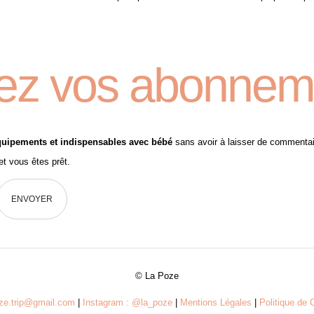
ez vos abonnem
uipements et indispensables avec bébé
sans avoir à laisser de commentaire.
et vous êtes prêt.
© La Poze
oze.trip@gmail.com
|
Instagram : @la_poze
|
Mentions Légales
|
Politique de C