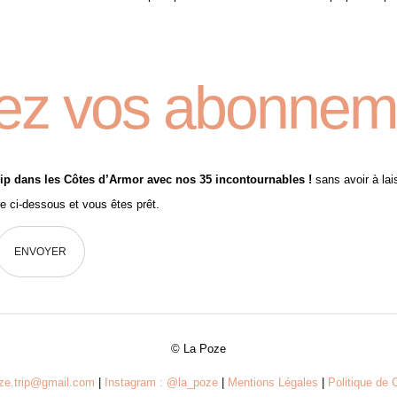
ez vos abonnem
ip dans les Côtes d’Armor avec nos 35 incontournables !
sans avoir à lai
re ci-dessous et vous êtes prêt.
© La Poze
oze.trip@gmail.com
|
Instagram : @la_poze
|
Mentions Légales
|
Politique de C