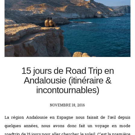
15 jours de Road Trip en
Andalousie (itinéraire &
incontournables)
POSTED
NOVEMBRE 18, 2016
ON
La région Andalousie en Espagne nous faisait de l’œil depuis
quelques années, nous avons donc fait un voyage en mode
roadtrip de 15 jours pour aller chercher le soleil. C’est la première