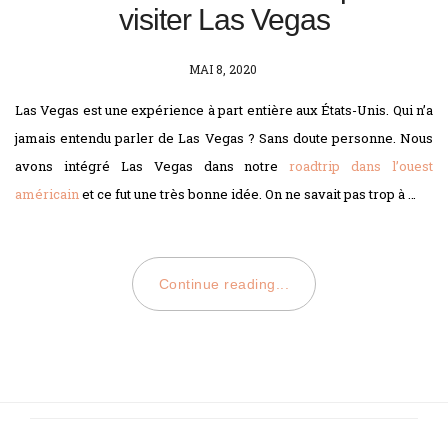
visiter Las Vegas
POSTED
MAI 8, 2020
ON
Las Vegas est une expérience à part entière aux États-Unis. Qui n’a
jamais entendu parler de Las Vegas ? Sans doute personne. Nous
avons intégré Las Vegas dans notre
roadtrip dans l’ouest
américain
et ce fut une très bonne idée. On ne savait pas trop à …
Continue reading...