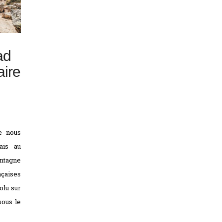
ad
aire
le nous
ais au
ntagne
nçaises
olu sur
sous le