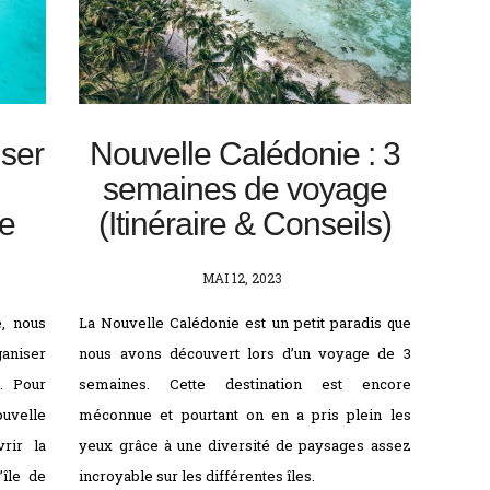
iser
Nouvelle Calédonie : 3
semaines de voyage
ie
(Itinéraire & Conseils)
POSTED
MAI 12, 2023
ON
e, nous
La Nouvelle Calédonie est un petit paradis que
ganiser
nous avons découvert lors d’un voyage de 3
s. Pour
semaines. Cette destination est encore
uvelle
méconnue et pourtant on en a pris plein les
rir la
yeux grâce à une diversité de paysages assez
île de
incroyable sur les différentes îles.