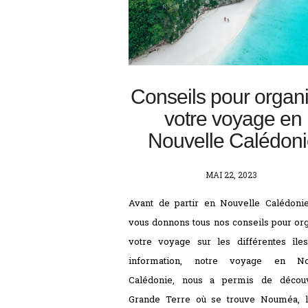
Conseils pour organ
votre voyage en
Nouvelle Calédon
POSTED
MAI 22, 2023
ON
Avant de partir en Nouvelle Calédoni
vous donnons tous nos conseils pour or
votre voyage sur les différentes île
information, notre voyage en No
Calédonie, nous a permis de découv
Grande Terre où se trouve Nouméa, l’