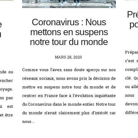
Pr
Coronavirus : Nous
e
po
mettons en suspens
u
notre tour du monde
Prépar
POSTED
MARS 28, 2020
c’est
ON
compli
Comme vous l’avez sans doute aperçu sur nos
onde ou
clé. Q
réseaux sociaux, nous avons pris la décision de
pencher
ou all
mettre en suspens notre tour du monde et de
voyage.
nous 
rentrer en France face à l’évolution inquiétante
ns pas
devon
du Coronavirus dans le monde entier. Notre tour
i est
différ
du monde n’avait clairement plus d’intérêt car
et être
nous …