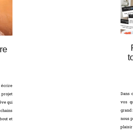
vre
t
 écrire
Dans c
 projet
vos q
rêve qui
grand 
ochains
nous p
bout et
plaisir