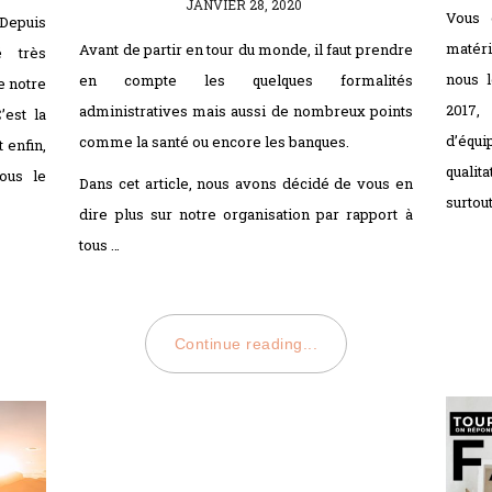
POSTED
JANVIER 28, 2020
Vous 
Depuis
ON
matéri
Avant de partir en tour du monde, il faut prendre
é très
nous l
en compte les quelques formalités
e notre
2017,
administratives mais aussi de nombreux points
’est la
d’équi
comme la santé ou encore les banques.
 enfin,
quali
ous le
Dans cet article, nous avons décidé de vous en
surtou
dire plus sur notre organisation par rapport à
tous …
Continue reading...