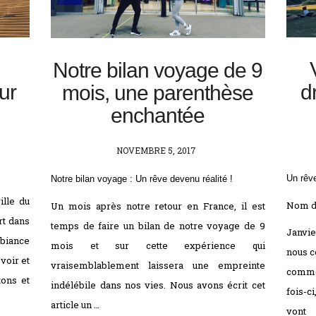
Notre bilan voyage de 9
ur
d
mois, une parenthèse
enchantée
POSTED
NOVEMBRE 5, 2017
ON
Un rê
Notre bilan voyage : Un rêve devenu réalité !
ille du
Nom d
Un mois après notre retour en France, il est
rt dans
temps de faire un bilan de notre voyage de 9
Janvie
mbiance
mois et sur cette expérience qui
nous c
voir et
vraisemblablement laissera une empreinte
comme 
tons et
indélébile dans nos vies. Nous avons écrit cet
fois-c
article un …
vont 