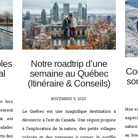
les
Notre roadtrip d’une
Con
al
semaine au Québec
so
(Itinéraire & Conseils)
POSTED
NOVEMBRE 9, 2023
er lors
ON
Nos vo
èrement
Le Québec est une magnifique destination à
expér
le est
découvrir à l’est du Canada. Une région propice
nature
balader
à l’exploration de la nature, des petits villages
au lon
rte des
colorés et des paysages à couper le souffle