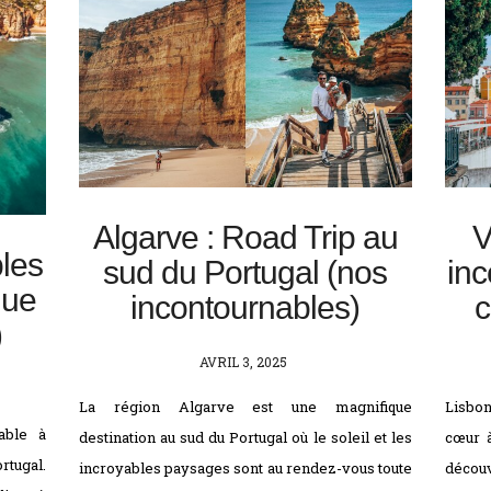
Algarve : Road Trip au
V
les
sud du Portugal (nos
inc
que
incontournables)
c
)
POSTED
AVRIL 3, 2025
ON
La région Algarve est une magnifique
Lisbon
able à
destination au sud du Portugal où le soleil et les
cœur à
rtugal.
incroyables paysages sont au rendez-vous toute
décou