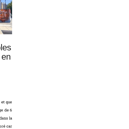
les
e en
 et que
ge de 6
dans la
oré car