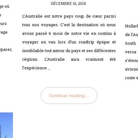
POSTED
DÉCEMBRE 16, 2018
ge où
ON
p
L’Australie est notre pays coup de cœur parmi
eurs
tous nos voyages. C’est la destination où nous
Nullar
yage
avons passé 6 mois de notre vie en continu à
de l’A
voyager en van lors d’un roadtrip épique et
South 
éparer,
inoubliable tout autour du pays et ses différentes
versa 
régions. L’Australie aura vraiment été
s’éten
l’expérience …
avions
route e
Continue reading...