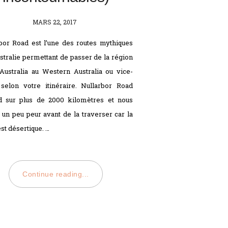
POSTED
MARS 22, 2017
ON
bor Road est l’une des routes mythiques
ustralie permettant de passer de la région
Australia au Western Australia ou vice-
selon votre itinéraire. Nullarbor Road
d sur plus de 2000 kilomètres et nous
 un peu peur avant de la traverser car la
st désertique. …
Continue reading...