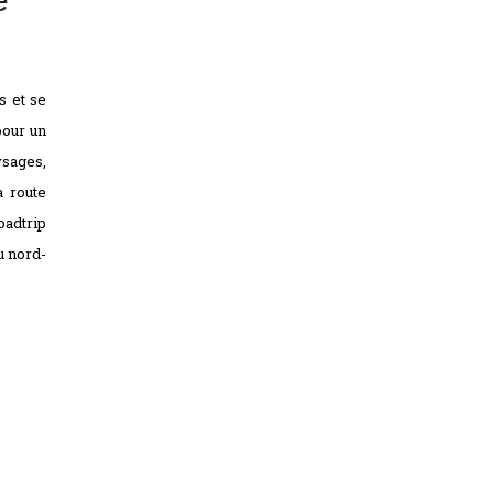
s et se
pour un
ysages,
a route
dtrip
u nord-