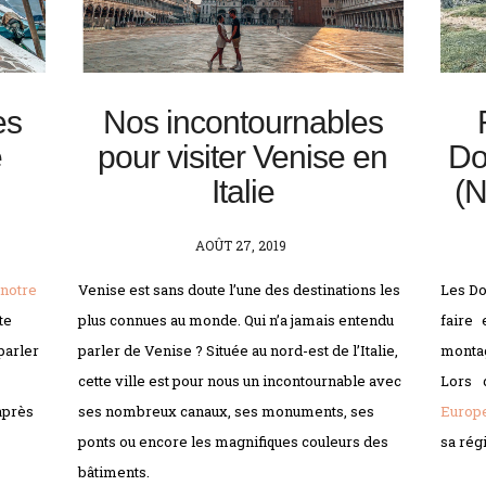
es
Nos incontournables
e
pour visiter Venise en
Do
Italie
(N
POSTED
AOÛT 27, 2019
ON
notre
Venise est sans doute l’une des destinations les
Les Do
te
plus connues au monde. Qui n’a jamais entendu
faire
parler
parler de Venise ? Située au nord-est de l’Italie,
montag
cette ville est pour nous un incontournable avec
Lors 
après
ses nombreux canaux, ses monuments, ses
Europ
ponts ou encore les magnifiques couleurs des
sa rég
bâtiments.