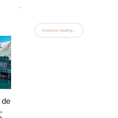
…
Continue reading...
 de
,
e