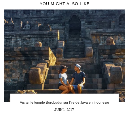
YOU MIGHT ALSO LIKE
Visiter le temple Borobudur sur l’île de Java en Indonésie
POSTED
JUIN 1, 2017
ON