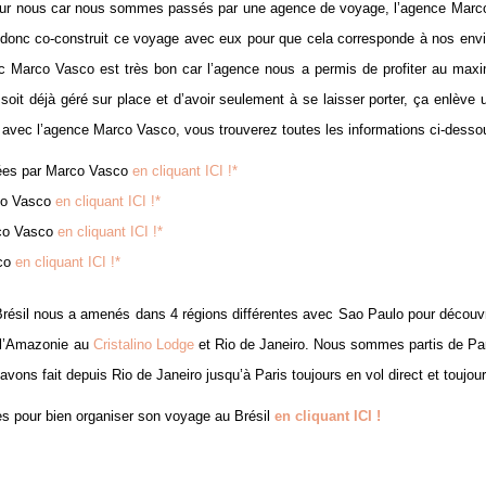
pour nous car nous sommes passés par une agence de voyage, l’agence Marc
onc co-construit ce voyage avec eux pour que cela corresponde à nos envie
ec Marco Vasco est très bon car l’agence nous a permis de profiter au max
soit déjà géré sur place et d’avoir seulement à se laisser porter, ça enlève 
e avec l’agence Marco Vasco, vous trouverez toutes les informations ci-desso
sées par Marco Vasco
en cliquant ICI !*
rco Vasco
en cliquant ICI !*
rco Vasco
en cliquant ICI !*
sco
en cliquant ICI !*
au Brésil nous a amenés dans 4 régions différentes avec Sao Paulo pour découvr
 l’Amazonie au
Cristalino Lodge
et Rio de Janeiro. Nous sommes partis de Par
’avons fait depuis Rio de Janeiro jusqu’à Paris toujours en vol direct et toujo
es pour bien organiser son voyage au Brésil
en cliquant ICI !