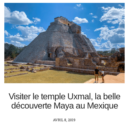
Visiter le temple Uxmal, la belle
découverte Maya au Mexique
POSTED
AVRIL 8, 2019
ON