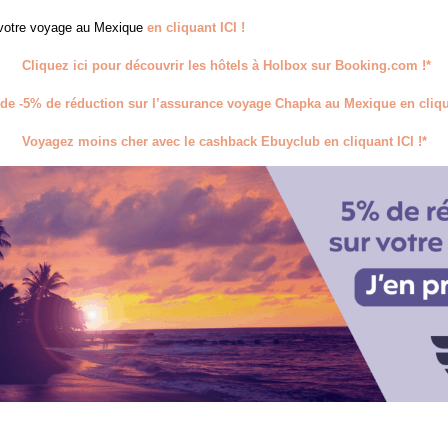
 votre voyage au Mexique
en cliquant ICI !
Cliquez ici pour découvrir les hôtels à Holbox sur Booking.com !*
 de -5% de réduction sur l’assurance voyage Chapka au Mexique en cliqua
Voyagez moins cher avec le cashback Ebuyclub en cliquant ICI !*