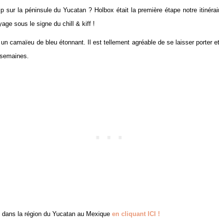
p sur la péninsule du Yucatan ? Holbox était la première étape notre itinéra
age sous le signe du chill & kiff !
n camaïeu de bleu étonnant. Il est tellement agréable de se laisser porter et d
s semaines.
urs dans la région du Yucatan au Mexique
en cliquant ICI !