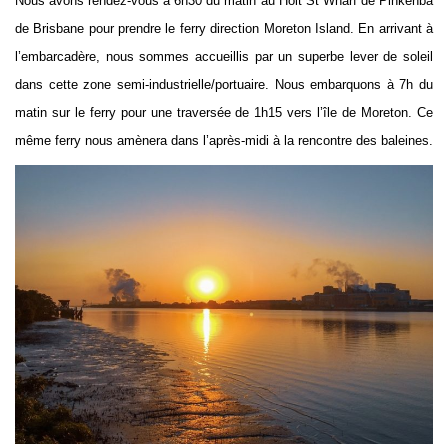
Nous avons rendez-vous à 6h30 du matin au Holt St Wharf de Pinkenba
de Brisbane pour prendre le ferry direction Moreton Island. En arrivant à
l’embarcadère, nous sommes accueillis par un superbe lever de soleil
dans cette zone semi-industrielle/portuaire. Nous embarquons à 7h du
matin sur le ferry pour une traversée de 1h15 vers l’île de Moreton. Ce
même ferry nous amènera dans l’après-midi à la rencontre des baleines.