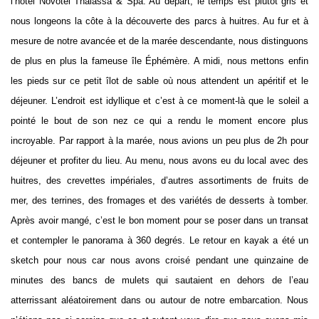
l’hôtel Novotel Thalassa & Spa. Au départ, le temps est plutôt gris et
nous longeons la côte à la découverte des parcs à huitres. Au fur et à
mesure de notre avancée et de la marée descendante, nous distinguons
de plus en plus la fameuse île Éphémère. A midi, nous mettons enfin
les pieds sur ce petit îlot de sable où nous attendent un apéritif et le
déjeuner. L’endroit est idyllique et c’est à ce moment-là que le soleil a
pointé le bout de son nez ce qui a rendu le moment encore plus
incroyable. Par rapport à la marée, nous avions un peu plus de 2h pour
déjeuner et profiter du lieu. Au menu, nous avons eu du local avec des
huitres, des crevettes impériales, d’autres assortiments de fruits de
mer, des terrines, des fromages et des variétés de desserts à tomber.
Après avoir mangé, c’est le bon moment pour se poser dans un transat
et contempler le panorama à 360 degrés. Le retour en kayak a été un
sketch pour nous car nous avons croisé pendant une quinzaine de
minutes des bancs de mulets qui sautaient en dehors de l’eau
atterrissant aléatoirement dans ou autour de notre embarcation. Nous