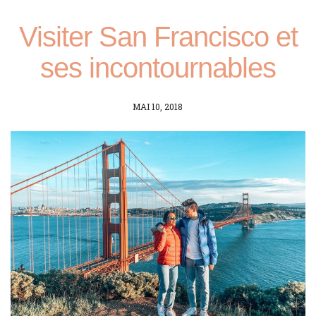
Visiter San Francisco et
ses incontournables
POSTED
MAI 10, 2018
ON