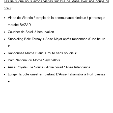
Les lieux que nous avons visités sur l’île de Mahé avec nos coups de
cœur
:
Visite de Victoria / temple de la communauté hindoue / pittoresque
marché BAZAR
Coucher de Soleil à beau vallon
Snorkeling Baie Tarnay + Anse Major après randonnée d’une heure
♥
Randonnée Morne Blanc + route sans soucis ♥
Parc National du Morne Seychellois
Anse Royale / Ile Souris / Anse Soleil / Anse Intendance
Longer la côte ouest en partant D’Anse Takamaka à Port Launay
♥