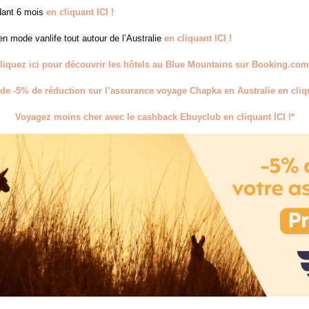
ndant 6 mois
en cliquant ICI !
en mode vanlife tout autour de l’Australie
en cliquant ICI !
liquez ici pour découvrir les hôtels au Blue Mountains sur Booking.com
 de -5% de réduction sur l’assurance voyage Chapka en Australie en cliqu
Voyagez moins cher avec le cashback Ebuyclub en cliquant ICI !*