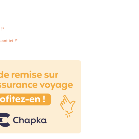
 !*
ant ici !*