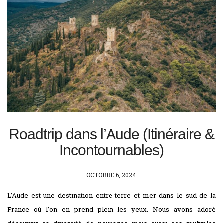
Roadtrip dans l’Aude (Itinéraire &
Incontournables)
POSTED
OCTOBRE 6, 2024
ON
L’Aude est une destination entre terre et mer dans le sud de la
France où l’on en prend plein les yeux. Nous avons adoré
découvrir sa diversité de paysages mais aussi ses multiples