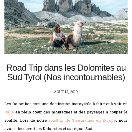
Road Trip dans les Dolomites au
Sud Tyrol (Nos incontournables)
POSTED
AOÛT 13, 2019
ON
Les Dolomites sont une destination incroyable à faire et à voir en
Italie
en plein cœur des montagnes et des paysages à couper le
souffle. Lors de notre
roadtrip de 3 semaines en Europe
, nous
avons découvert les Dolomites et sa région Sud …