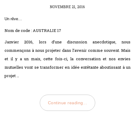
POSTED
NOVEMBRE 21, 2016
ON
Un rêve…
Nom de code : AUSTRALIE 17
Janvier 2016, lors d’une discussion anecdotique, nous
commençons à nous projeter dans l’avenir comme souvent. Mais
et il y a un mais, cette fois-ci, la conversation et nos envies
mutuelles vont se transformer en idée entêtante aboutissant à un
projet …
Continue reading...