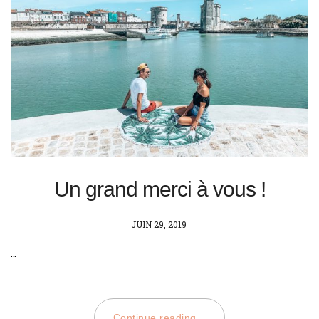
Un grand merci à vous !
POSTED
JUIN 29, 2019
ON
…
Continue reading...