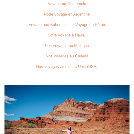
Voyage au Guatemala
Notre voyage en Argentine
Voyage aux Bahamas
Voyage au Pérou
Notre voyage à Hawaii
Nos voyages au Mexique
Nos voyages au Canada
Nos voyages aux États-Unis (USA)