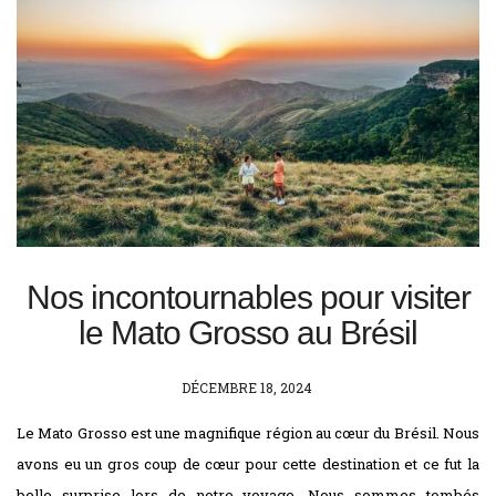
Nos incontournables pour visiter
le Mato Grosso au Brésil
POSTED
DÉCEMBRE 18, 2024
ON
Le Mato Grosso est une magnifique région au cœur du Brésil. Nous
avons eu un gros coup de cœur pour cette destination et ce fut la
belle surprise lors de notre voyage. Nous sommes tombés