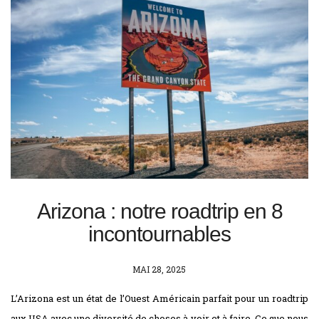
Arizona : notre roadtrip en 8
incontournables
POSTED
MAI 28, 2025
ON
L’Arizona est un état de l’Ouest Américain parfait pour un roadtrip
aux USA avec une diversité de choses à voir et à faire. Ce que nous